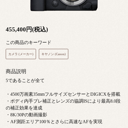
455,400円(税込)
この商品のキーワード
カメラ (メーカー)
キヤノン (Canon)
商品説明
5であることが全て
・4500万画素35mmフルサイズセンサーとDIGICXを搭載
・ボディ内手ブレ補正とレンズの協調ISにより最高8.0段
の補正効果を達成
・8K/30Pの動画撮影
・AF測距エリア100％とさらに高速なAFを実現